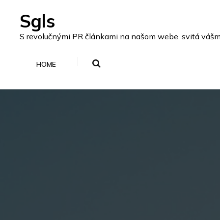
Skip
Sgls
to
content
S revolučnými PR článkami na našom webe, svitá vášmu p
HOME