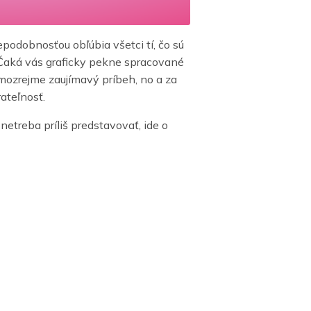
epodobnosťou obľúbia všetci tí, čo sú
 Čaká vás graficky pekne spracované
amozrejme zaujímavý príbeh, no a za
ateľnosť.
 netreba príliš predstavovať, ide o
 dlhé roky. Tentokrát však z herných
 konkrétna verzia ponúka nové
závodnú hru Real Racing 3, ale tá je
echal takisto skvelej a svojim
Horizon Chase. Zatiaľ, čo Real
izon Chase je čistou zábavou so
ckým spracovaním.
dsMobilesa v našom rebríčku