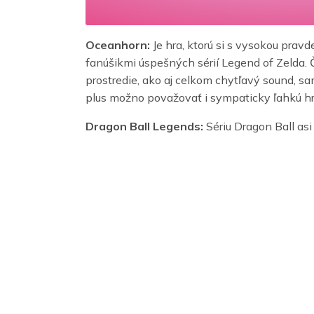
Oceanhorn:
Je hra, ktorú si s vysokou pravd
fanúšikmi úspešných sérií Legend of Zelda.
prostredie, ako aj celkom chytľavý sound, s
plus možno považovať i sympaticky ľahkú hr
Dragon Ball Legends:
Sériu Dragon Ball asi
populárnu 3D bojovku, aká nás sprevádza už
konzol zamierila aj na mobilné zariadenia a
prevedenie, ako aj kopec návykovej zábavy.
Horizon Chase:
Pôvodne som sem chcel dať 
už veľmi dobre známa. Preto som miesto pren
prevedním humornejšej alternatíve s názvom 
Racing 3 je skôr závodným simulátorom, Hor
sympatickým a takpovediac „cartoon“ grafi
PUBG Mobile:
PlayerUnknown’s Battlegroun