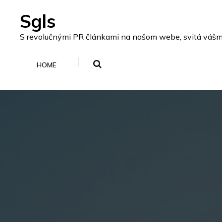
Skip
Sgls
to
content
S revolučnými PR článkami na našom webe, svitá vášmu p
HOME