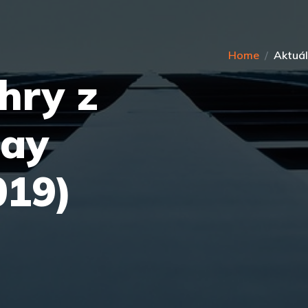
Home
Aktuál
 hry z
lay
019)