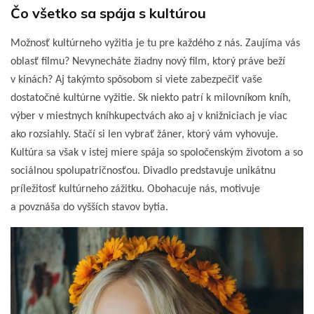
Čo všetko sa spája s kultúrou
Možnosť kultúrneho vyžitia je tu pre každého z nás. Zaujíma vás
oblasť filmu? Nevynecháte žiadny nový film, ktorý práve beží
v kinách? Aj takýmto spôsobom si viete zabezpečiť vaše
dostatočné kultúrne vyžitie. Sk niekto patrí k milovníkom kníh,
výber v miestnych kníhkupectvách ako aj v knižniciach je viac
ako rozsiahly. Stačí si len vybrať žáner, ktorý vám vyhovuje.
Kultúra sa však v istej miere spája so spoločenským životom a so
sociálnou spolupatričnosťou. Divadlo predstavuje unikátnu
príležitosť kultúrneho zážitku. Obohacuje nás, motivuje
a povznáša do vyšších stavov bytia.