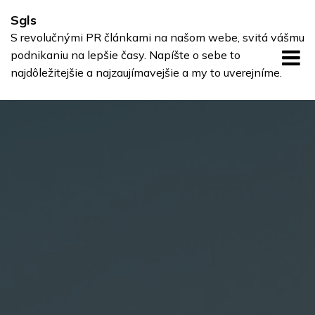
Skip
Sgls
to
S revolučnými PR článkami na našom webe, svitá vášmu
content
podnikaniu na lepšie časy. Napíšte o sebe to
najdôležitejšie a najzaujímavejšie a my to uverejníme.