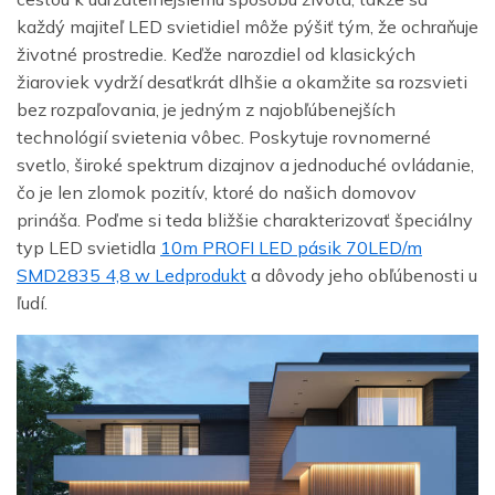
každý majiteľ LED svietidiel môže pýšiť tým, že ochraňuje
životné prostredie. Keďže narozdiel od klasických
žiaroviek vydrží desaťkrát dlhšie a okamžite sa rozsvieti
bez rozpaľovania, je jedným z najobľúbenejších
technológií svietenia vôbec. Poskytuje rovnomerné
svetlo, široké spektrum dizajnov a jednoduché ovládanie,
čo je len zlomok pozitív, ktoré do našich domovov
prináša. Poďme si teda bližšie charakterizovať špeciálny
typ LED svietidla
10m PROFI LED pásik 70LED/m
SMD2835 4,8 w Ledprodukt
a dôvody jeho obľúbenosti u
ľudí.