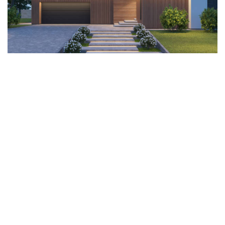
Tento svetelný zázrak má dĺžku 10 metrov, takže
dostanete až 10 metrov LED svetla, ktoré si pokojne
môžete aj rezať a prispôsobovať si ho podľa svojej
potreby. Keďže obsahuje v svojom názve aj PROFI, ide o
profesionálny pásik, ktorý sa vyznačuje mimoriadnou
odolnosťou a kvalitnejším obsahom LED čipov. Jeho
rovnomerné svetlo ako aj jasnosť svetla je zabezpečená
hustotou LED diód, čo je v tomto prípade až 70 LED na
každý meter pásika. Tento pásik spotrebuje približne 48
W, čo ho zaraďuje medzi úsporné zdroje svetelnej
energie.