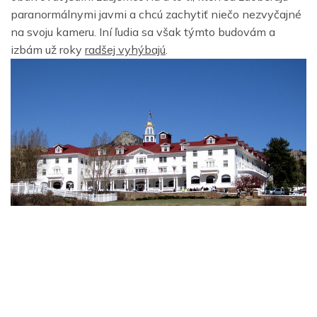
paranormálnymi javmi a chcú zachytiť niečo nezvyčajné
na svoju kameru. Iní ľudia sa však týmto budovám a
izbám už roky
radšej vyhýbajú
.
•
Hotel Stanley
v Colorade
Stránku hotela dokonca nájdete oficiálne na webe a má
stálu ponuku ubytovania. Stránka a reklama okolo hotela