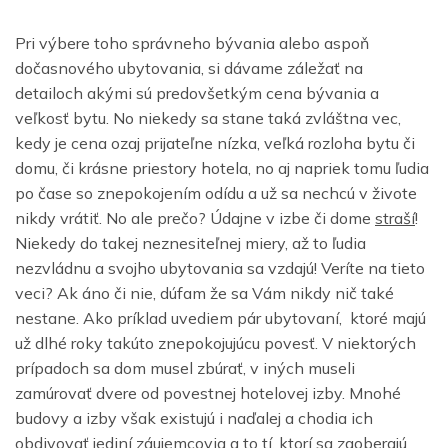
Pri výbere toho správneho bývania alebo aspoň
dočasnového ubytovania, si dávame záležať na
detailoch akými sú predovšetkým cena bývania a
veľkosť bytu. No niekedy sa stane taká zvláštna vec,
kedy je cena ozaj prijateľne nízka, veľká rozloha bytu či
domu, či krásne priestory hotela, no aj napriek tomu ľudia
po čase so znepokojením odídu a už sa nechcú v živote
nikdy vrátiť. No ale prečo? Údajne v izbe či dome
straší
!
Niekedy do takej neznesiteľnej miery, až to ľudia
nezvládnu a svojho ubytovania sa vzdajú! Veríte na tieto
veci? Ak áno či nie, dúfam že sa Vám nikdy nič také
nestane. Ako príklad uvediem pár ubytovaní, ktoré majú
už dlhé roky takúto znepokojujúcu povesť. V niektorých
prípadoch sa dom musel zbúrať, v iných museli
zamúrovať dvere od povestnej hotelovej izby. Mnohé
budovy a izby však existujú i naďalej a chodia ich
obdivovať jediní záujemcovia a to tí, ktorí sa zaoberajú