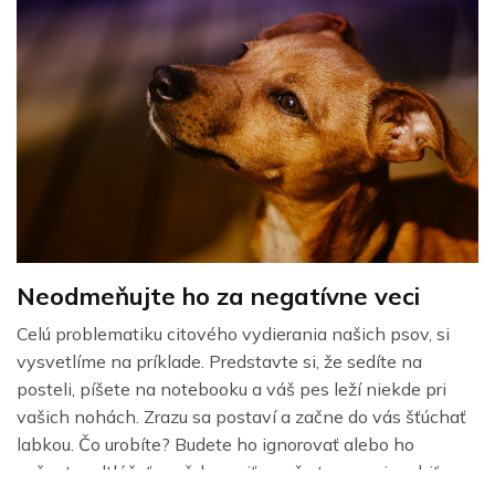
Neodmeňujte ho za negatívne veci
Celú problematiku citového vydierania našich psov, si
vysvetlíme na príklade. Predstavte si, že sedíte na
posteli, píšete na notebooku a váš pes leží niekde pri
vašich nohách. Zrazu sa postaví a začne do vás šťúchať
labkou. Čo urobíte? Budete ho ignorovať alebo ho
začnete odtláčať preč, hovoriť mu, že to nesmie robiť