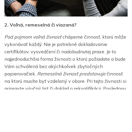
2. Voľná, remeselná či viazaná?
Pod pojmom voľná živnosť
chápeme činnosť, ktorú môže
vykonávať každý. Nie je potrebné dokladovanie
certifikátov, vysvedčení či nadobudnutej praxe. Je to
najjednoduchšia forma živnosti o ktorú požiadate a bude
Vám schválená bez akýchkoľvek zbytočných
papierovačiek.
Remeselná živnosť predstavuje
činnosť
na ktorú musíte byť vzdelaný v obore. Pri tejto živnosti si
pripravte výučný list či doklad o rekvalifikácii. Poslednou
formou sú
viazané živnosti,
pri týchto musíte preukázať
nielen príslušné vzdelanie ale aj prax potrebnú na
vykonávanie samostatnej živnosti.
3. Podmienky pri založení živnosti