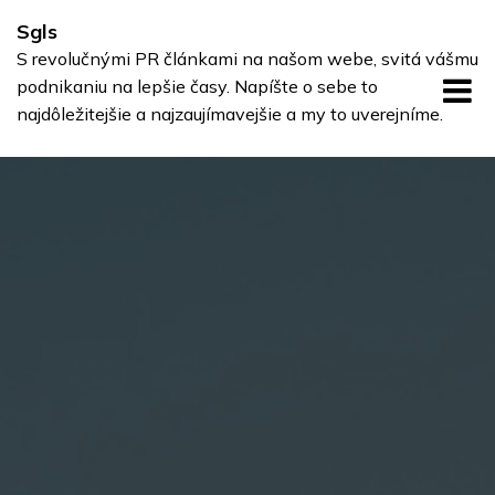
Skip
Sgls
to
S revolučnými PR článkami na našom webe, svitá vášmu
content
podnikaniu na lepšie časy. Napíšte o sebe to
najdôležitejšie a najzaujímavejšie a my to uverejníme.