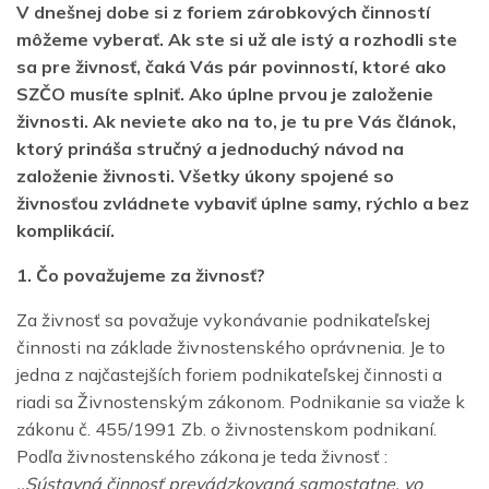
V dnešnej dobe si z foriem zárobkových činností
môžeme vyberať. Ak ste si už ale istý a rozhodli ste
sa pre živnosť, čaká Vás pár povinností, ktoré ako
SZČO musíte splniť. Ako úplne prvou je založenie
živnosti. Ak neviete ako na to, je tu pre Vás článok,
ktorý prináša stručný a jednoduchý návod na
založenie živnosti. Všetky úkony spojené so
živnosťou zvládnete vybaviť úplne samy, rýchlo a bez
komplikácií.
1. Čo považujeme za živnosť?
Za živnosť sa považuje vykonávanie podnikateľskej
činnosti na základe živnostenského oprávnenia. Je to
jedna z najčastejších foriem podnikateľskej činnosti a
riadi sa Živnostenským zákonom. Podnikanie sa viaže k
zákonu č. 455/1991 Zb. o živnostenskom podnikaní.
Podľa živnostenského zákona je teda živnosť :
,,Sústavná činnosť prevádzkovaná samostatne, vo