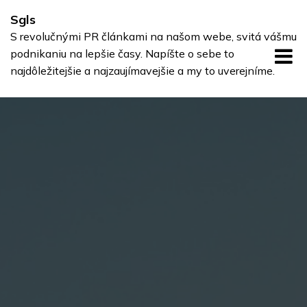
Skip
Sgls
to
S revolučnými PR článkami na našom webe, svitá vášmu
content
podnikaniu na lepšie časy. Napíšte o sebe to
najdôležitejšie a najzaujímavejšie a my to uverejníme.