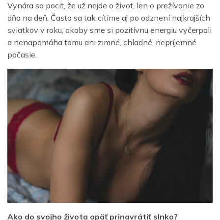
Vynára sa pocit, že už nejde o život, len o prežívanie zo
dňa na deň. Často sa tak cítime aj po odznení najkrajších
sviatkov v roku, akoby sme si pozitívnu energiu vyčerpali
a nenapomáha tomu ani zimné, chladné, nepríjemné
počasie.
Ako do svojho života opäť prinavrátiť slnko?