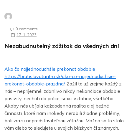
0 comments
17. 1. 2023
Nezabudnuteľný zážitok do všedných dní
Ako čo najjednoduchšie prekonať obdobie
https://bratislavatantra.sk/ako-co-najjednoduchsie-
prekonat-obdobie-prazdna/
. Zažil to už zrejme každý z
nás – nepríjemné, zdanlivo nikdy nekončiace obdobie
pasivity, nechuti do práce, sexu, vzťahov, všetkého.
Akoby nás ubíjala každodenná realita a aj bežné
činnosti, ktoré nám inokedy nerobili žiadne problémy,
boli zrazu nepredstaviteľnou záťažou. Možno sa to stalo
vám alebo to sledujete u svojich blízkych či známych.