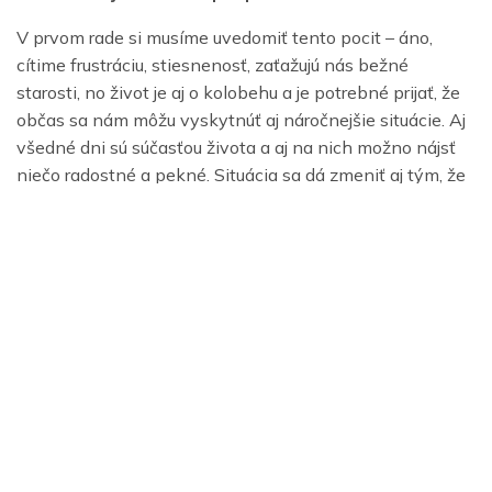
V prvom rade si musíme uvedomiť tento pocit – áno,
cítime frustráciu, stiesnenosť, zaťažujú nás bežné
starosti, no život je aj o kolobehu a je potrebné prijať, že
občas sa nám môžu vyskytnúť aj náročnejšie situácie. Aj
všedné dni sú súčasťou života a aj na nich možno nájsť
niečo radostné a pekné. Situácia sa dá zmeniť aj tým, že
si nájdeme čas sami pre seba, vnímať svoje potreby a
riadiť sa podľa nich. Ak zlepšíme svoj vzťah k sebe, k
svojmu telu a mysli, budú sa nám lepšiť aj vzťahy k okoliu
a celkovo budeme mať
krajší
pocit zo života. Mnoho ľudí
však vyrastalo s pocitom, že si musia odopierať
potešenie, no práve sebaláska je základom zdravého
postoja k svetu.